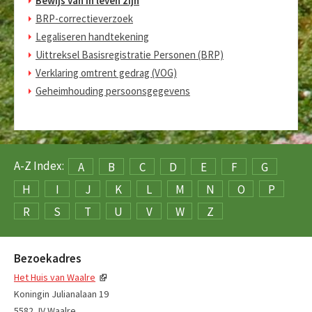
Bewijs van in leven zijn
BRP-correctieverzoek
Legaliseren handtekening
Uittreksel Basisregistratie Personen (BRP)
Verklaring omtrent gedrag (VOG)
Geheimhouding persoonsgegevens
A-Z Index:
A
B
C
D
E
F
G
H
I
J
K
L
M
N
O
P
R
S
T
U
V
W
Z
Bezoekadres
Het Huis van Waalre
Koningin Julianalaan 19
5582 JV Waalre