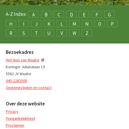
A-Z Index:
A
B
C
D
E
F
G
H
I
J
K
L
M
N
O
P
R
S
T
U
V
W
Z
Bezoekadres
Het Huis van Waalre
Koningin Julianalaan 19
5582 JV Waalre
040-2282500
Openingstijden en contact
Over deze website
Privacy
Toegankelijkheid
Proclaimer