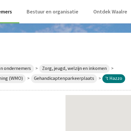
emers
Bestuur en organisatie
Ontdek Waalre
en ondernemers
Zorg, jeugd, welzijn en inkomen
>
>
ning (WMO)
Gehandicaptenparkeerplaats
't Hazzo
>
>