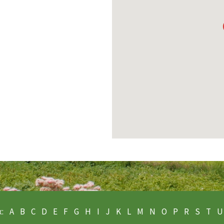
:
A
B
C
D
E
F
G
H
I
J
K
L
M
N
O
P
R
S
T
U