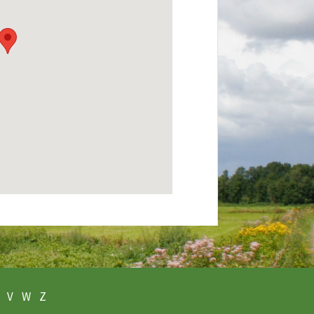
V
W
Z