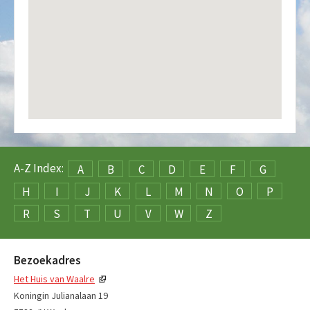
A-Z Index:
A
B
C
D
E
F
G
H
I
J
K
L
M
N
O
P
R
S
T
U
V
W
Z
Bezoekadres
Het Huis van Waalre
Koningin Julianalaan 19