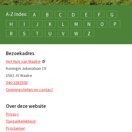
A-Z Index:
A
B
C
D
E
F
G
H
I
J
K
L
M
N
O
P
R
S
T
U
V
W
Z
Bezoekadres
Het Huis van Waalre
Koningin Julianalaan 19
5582 JV Waalre
040-2282500
Openingstijden en contact
Over deze website
Privacy
Toegankelijkheid
Proclaimer