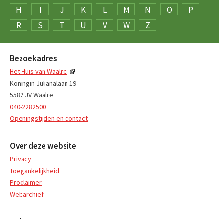
H
I
J
K
L
M
N
O
P
R
S
T
U
V
W
Z
Bezoekadres
Het Huis van Waalre
Koningin Julianalaan 19
5582 JV Waalre
040-2282500
Openingstijden en contact
Over deze website
Privacy
Toegankelijkheid
Proclaimer
Webarchief