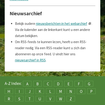
Nieuwsarchief
Bekijk oudere
nieuwsberichten in het webarchief
.
Via de kalender aan de linkerkant kunt u een andere
datum bekijken.
Om RSS-feeds te kunnen lezen, heeft u een RSS-
reader nodig. Via een RSS-reader kunt u zich dan
abonneren op onze feed. U vindt hier ons
nieuwsarchief in RSS
.
A-Z Index:
A
B
C
D
E
F
G
H
I
J
K
L
M
N
O
P
R
S
T
U
V
W
Z