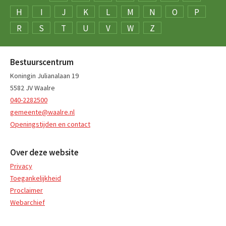
H
I
J
K
L
M
N
O
P
R
S
T
U
V
W
Z
Bestuurscentrum
Koningin Julianalaan 19
5582 JV Waalre
040-2282500
gemeente@waalre.nl
Openingstijden en contact
Over deze website
Privacy
Toegankelijkheid
Proclaimer
Webarchief