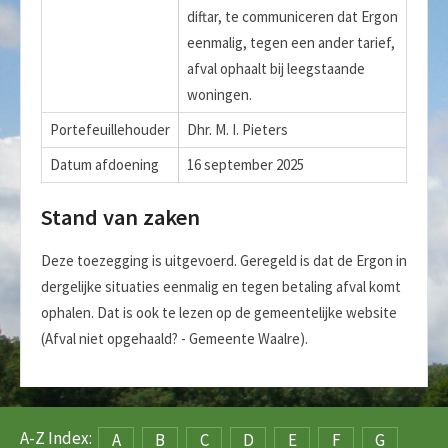
diftar, te communiceren dat Ergon
eenmalig, tegen een ander tarief,
afval ophaalt bij leegstaande
woningen.
Portefeuillehouder
Dhr. M. I. Pieters
Datum afdoening
16 september 2025
Stand van zaken
Deze toezegging is uitgevoerd. Geregeld is dat de Ergon in
dergelijke situaties eenmalig en tegen betaling afval komt
ophalen. Dat is ook te lezen op de gemeentelijke website
(Afval niet opgehaald? - Gemeente Waalre).
A-Z Index:
A
B
C
D
E
F
G