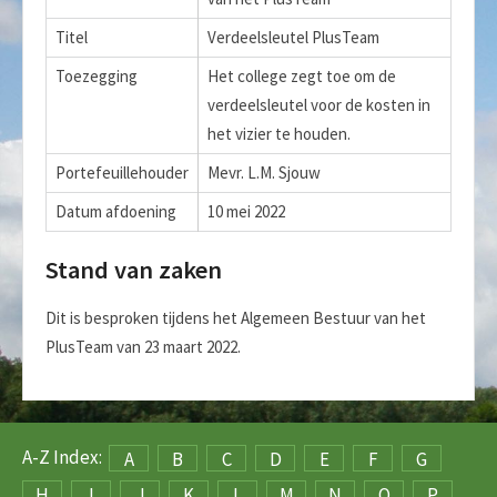
Titel
Verdeelsleutel PlusTeam
Toezegging
Het college zegt toe om de
verdeelsleutel voor de kosten in
het vizier te houden.
Portefeuillehouder
Mevr. L.M. Sjouw
Datum afdoening
10 mei 2022
Stand van zaken
Dit is besproken tijdens het Algemeen Bestuur van het
PlusTeam van 23 maart 2022.
A-Z Index:
A
B
C
D
E
F
G
H
I
J
K
L
M
N
O
P