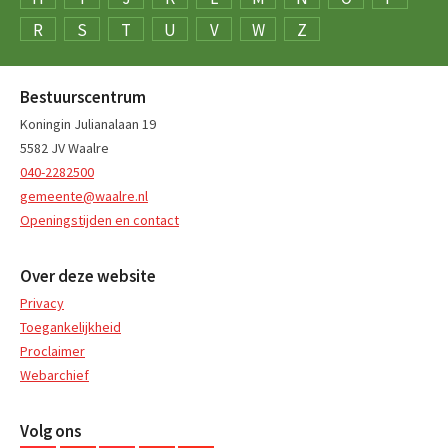
R
S
T
U
V
W
Z
Bestuurscentrum
Koningin Julianalaan 19
5582 JV Waalre
040-2282500
gemeente@waalre.nl
Openingstijden en contact
Over deze website
Privacy
Toegankelijkheid
Proclaimer
Webarchief
Volg ons