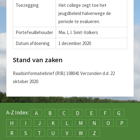
Toezegging
Het college zegt toe het
jeugdbeleid halverwege de
periode te evalueren.
Portefeuillehouder
Mw. L.I. Smit-Volkers
Datum afdoening
1 december 2020
Stand van zaken
Raadsinformatiebrief (RIB) 108041 Verzonden d.d. 22
oktober 2020.
A-Z Index:
A
B
C
D
E
F
G
H
I
J
K
L
M
N
O
P
R
S
T
U
V
W
Z