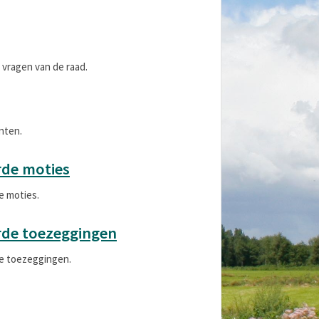
e vragen van de raad.
nten.
rde moties
e moties.
rde toezeggingen
de toezeggingen.