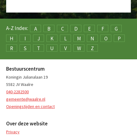
A-Z Index:
A
B
C
D
E
F
G
H
I
J
K
L
M
N
O
P
R
S
T
U
V
W
Z
Bestuurscentrum
Koningin Julianalaan 19
5582 JV Waalre
040-2282500
gemeente@waalre.nl
Openingstijden en contact
Over deze website
Privacy