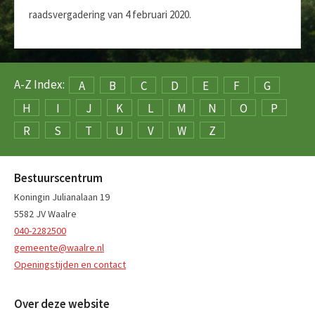
raadsvergadering van 4 februari 2020.
A-Z Index:
A
B
C
D
E
F
G
H
I
J
K
L
M
N
O
P
R
S
T
U
V
W
Z
Bestuurscentrum
Koningin Julianalaan 19
5582 JV Waalre
040-2282500
gemeente@waalre.nl
Openingstijden en contact
Over deze website