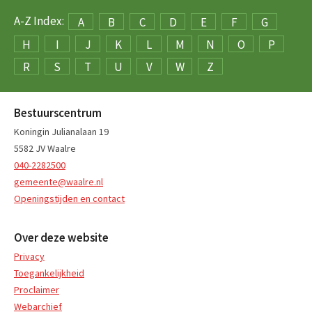
A-Z Index:
A
B
C
D
E
F
G
H
I
J
K
L
M
N
O
P
R
S
T
U
V
W
Z
Bestuurscentrum
Koningin Julianalaan 19
5582 JV Waalre
040-2282500
gemeente@waalre.nl
Openingstijden en contact
Over deze website
Privacy
Toegankelijkheid
Proclaimer
Webarchief