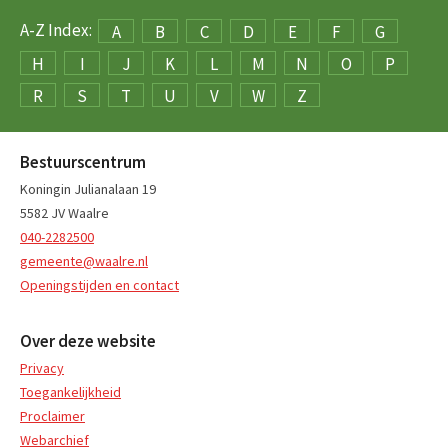
A-Z Index:
A
B
C
D
E
F
G
H
I
J
K
L
M
N
O
P
R
S
T
U
V
W
Z
Bestuurscentrum
Koningin Julianalaan 19
5582 JV Waalre
040-2282500
gemeente@waalre.nl
Openingstijden en contact
Over deze website
Privacy
Toegankelijkheid
Proclaimer
Webarchief