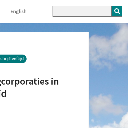
English
rijfleeftijd
corporaties in
jd