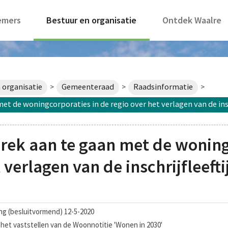
emers
Bestuur en organisatie
Ontdek Waalre
 organisatie
Gemeenteraad
Raadsinformatie
>
>
>
t de woningcorporaties in de regio over het verlagen van de insch
rek aan te gaan met de woning
 verlagen van de inschrijfleefti
g (besluitvormend) 12-5-2020
t het vaststellen van de Woonnotitie 'Wonen in 2030'