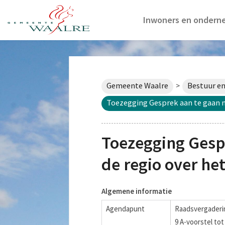
Inwoners en ondern
Gemeente Waalre
Bestuur en
>
Toezegging Gesprek aan te gaan me
Toezegging Gesp
de regio over het
Algemene informatie
Agendapunt
Raadsvergaderin
9 A-voorstel to