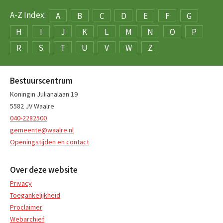
A-Z Index:
A
B
C
D
E
F
G
H
I
J
K
L
M
N
O
P
R
S
T
U
V
W
Z
Bestuurscentrum
Koningin Julianalaan 19
5582 JV Waalre
040-2282500
gemeente@waalre.nl
Openingstijden en contact
Over deze website
Privacy
Toegankelijkheid
Proclaimer
Webarchief