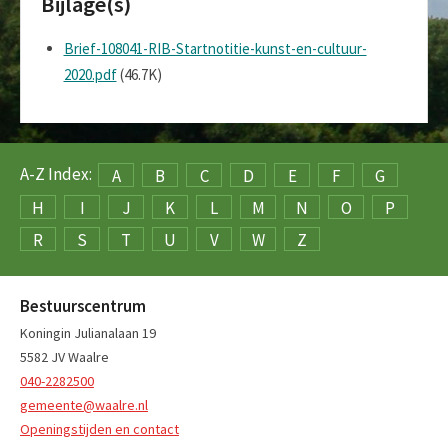
Bijlage(s)
Brief-108041-RIB-Startnotitie-kunst-en-cultuur-
2020.pdf
(46.7K)
A-Z Index:
A
B
C
D
E
F
G
H
I
J
K
L
M
N
O
P
R
S
T
U
V
W
Z
Bestuurscentrum
Koningin Julianalaan 19
5582 JV Waalre
040-2282500
gemeente@waalre.nl
Openingstijden en contact