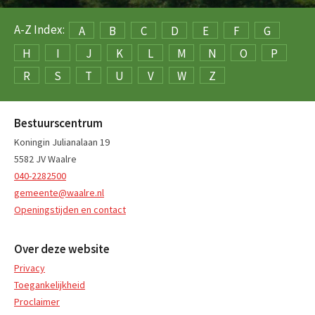
A-Z Index:
A
B
C
D
E
F
G
H
I
J
K
L
M
N
O
P
R
S
T
U
V
W
Z
Bestuurscentrum
Koningin Julianalaan 19
5582 JV Waalre
040-2282500
gemeente@waalre.nl
Openingstijden en contact
Over deze website
Privacy
Toegankelijkheid
Proclaimer