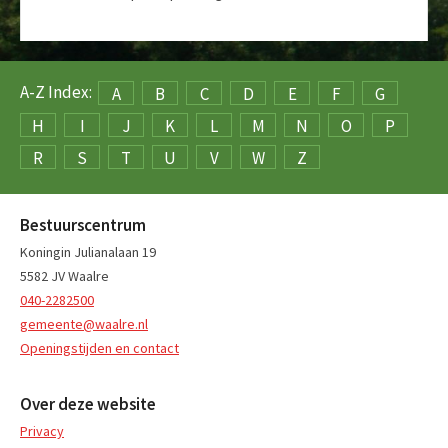
A-Z Index:
A
B
C
D
E
F
G
H
I
J
K
L
M
N
O
P
R
S
T
U
V
W
Z
Bestuurscentrum
Koningin Julianalaan 19
5582 JV Waalre
040-2282500
gemeente@waalre.nl
Openingstijden en contact
Over deze website
Privacy