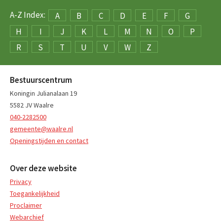
A-Z Index:
A
B
C
D
E
F
G
H
I
J
K
L
M
N
O
P
R
S
T
U
V
W
Z
Bestuurscentrum
Koningin Julianalaan 19
5582 JV Waalre
040-2282500
gemeente@waalre.nl
Openingstijden en contact
Over deze website
Privacy
Toegankelijkheid
Proclaimer
Webarchief