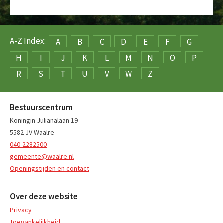
A-Z Index:
A
B
C
D
E
F
G
H
I
J
K
L
M
N
O
P
R
S
T
U
V
W
Z
Bestuurscentrum
Koningin Julianalaan 19
5582 JV Waalre
040-2282500
gemeente@waalre.nl
Openingstijden en contact
Over deze website
Privacy
Toegankelijkheid