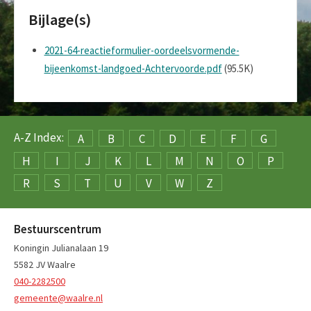
Bijlage(s)
2021-64-reactieformulier-oordeelsvormende-
bijeenkomst-landgoed-Achtervoorde.pdf
(95.5K)
A-Z Index:
A
B
C
D
E
F
G
H
I
J
K
L
M
N
O
P
R
S
T
U
V
W
Z
Bestuurscentrum
Koningin Julianalaan 19
5582 JV Waalre
040-2282500
gemeente@waalre.nl