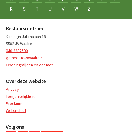
R
S
T
U
V
W
Z
Bestuurscentrum
Koningin Julianalaan 19
5582 JV Waalre
040-2282500
gemeente@waalre.nl
Openingstijden en contact
Over deze website
Privacy
Toegankelijkheid
Proclaimer
Webarchief
Volg ons