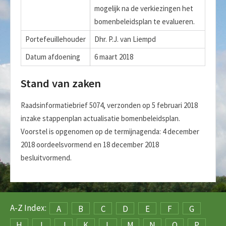
mogelijk na de verkiezingen het
bomenbeleidsplan te evalueren.
Portefeuillehouder
Dhr. P.J. van Liempd
Datum afdoening
6 maart 2018
Stand van zaken
Raadsinformatiebrief 5074, verzonden op 5 februari 2018
inzake stappenplan actualisatie bomenbeleidsplan.
Voorstel is opgenomen op de termijnagenda: 4 december
2018 oordeelsvormend en 18 december 2018
besluitvormend.
A-Z Index:
A
B
C
D
E
F
G
H
I
J
K
L
M
N
O
P