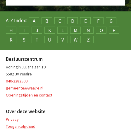
A-Z Index:
A
B
C
D
E
F
G
H
I
J
K
L
M
N
O
P
R
S
T
U
V
W
Z
Bestuurscentrum
Koningin Julianalaan 19
5582 JV Waalre
040-2282500
gemeente@waalre.nl
Openingstijden en contact
Over deze website
Privacy
Toegankelijkheid