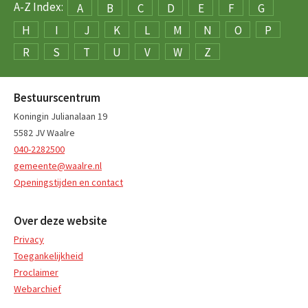
A-Z Index:
A
B
C
D
E
F
G
H
I
J
K
L
M
N
O
P
R
S
T
U
V
W
Z
Bestuurscentrum
Koningin Julianalaan 19
5582 JV Waalre
040-2282500
gemeente@waalre.nl
Openingstijden en contact
Over deze website
Privacy
Toegankelijkheid
Proclaimer
Webarchief