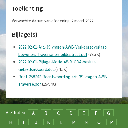
Toelichting
Verwachte datum van afdoening: 2 maart 2022
Bijlage(s)
2022-02-01-Art.-39-vragen-AWB-Verkeersoverlast-
bewoners-Traverse-en-Gildestraat.pdf
(78.5K)
2022-02-01-Bijlage-Motie-AWB-CDA-besluit-
Gebiedsakkoord.doc
(34.5K)
Brief-258747-Beantwoording-art.-39-vragen-AWB-
Traverse.pdf
(154.7K)
A-Z Index:
A
B
C
D
E
F
G
H
I
J
K
L
M
N
O
P