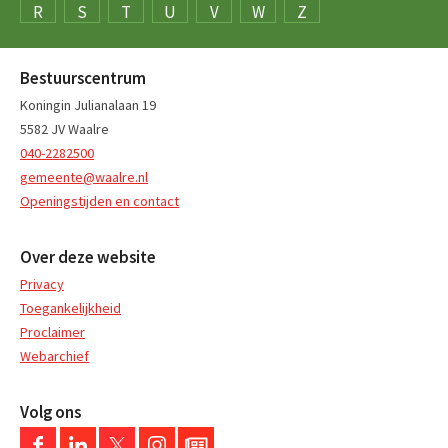
R
S
T
U
V
W
Z
Bestuurscentrum
Koningin Julianalaan 19
5582 JV Waalre
040-2282500
gemeente@waalre.nl
Openingstijden en contact
Over deze website
Privacy
Toegankelijkheid
Proclaimer
Webarchief
Volg ons