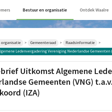
emers
Bestuur en organisatie
Ontdek Waalre
 organisatie
Gemeenteraad
Raadsinformatie
>
>
>
gemene Ledenvergadering Vereniging Nederlandse Gemeenten (VNG
brief Uitkomst Algemene Led
landse Gemeenten (VNG) t.a.v.
koord (IZA)