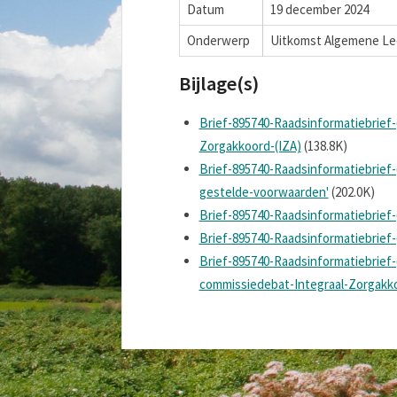
Datum
19 december 2024
Onderwerp
Uitkomst Algemene Led
Bijlage(s)
Brief-895740-Raadsinformatiebrief
Zorgakkoord-(IZA)
(138.8K)
Brief-895740-Raadsinformatiebrief-
gestelde-voorwaarden'
(202.0K)
Brief-895740-Raadsinformatiebrief-(
Brief-895740-Raadsinformatiebrief-(
Brief-895740-Raadsinformatiebrie
commissiedebat-Integraal-Zorgakko