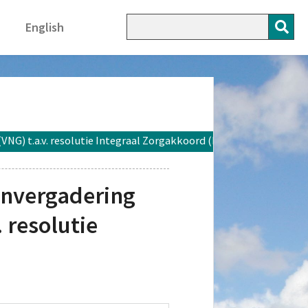
English
) t.a.v. resolutie Integraal Zorgakkoord (IZA)
envergadering
 resolutie