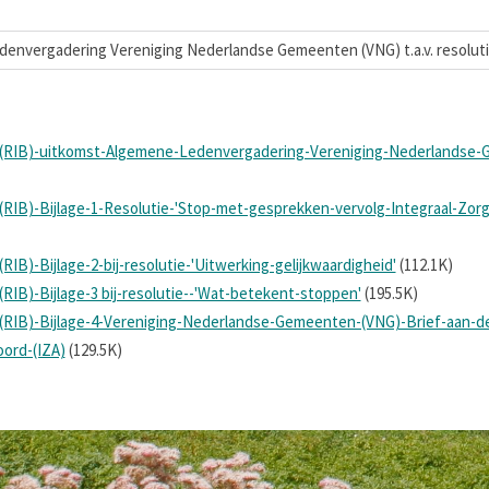
envergadering Vereniging Nederlandse Gemeenten (VNG) t.a.v. resolutie
-(RIB)-uitkomst-Algemene-Ledenvergadering-Vereniging-Nederlandse-G
(RIB)-Bijlage-1-Resolutie-'Stop-met-gesprekken-vervolg-Integraal-Zorg
RIB)-Bijlage-2-bij-resolutie-'Uitwerking-gelijkwaardigheid'
(112.1K)
RIB)-Bijlage-3 bij-resolutie--'Wat-betekent-stoppen'
(195.5K)
f-(RIB)-Bijlage-4-Vereniging-Nederlandse-Gemeenten-(VNG)-Brief-aan
ord-(IZA)
(129.5K)