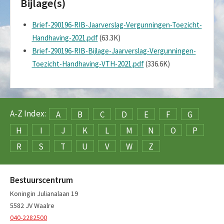
Bijlage(s)
Brief-290196-RIB-Jaarverslag-Vergunningen-Toezicht-
Handhaving-2021.pdf
(63.3K)
Brief-290196-RIB-Bijlage-Jaarverslag-Vergunningen-
Toezicht-Handhaving-VTH-2021.pdf
(336.6K)
A-Z Index:
A
B
C
D
E
F
G
H
I
J
K
L
M
N
O
P
R
S
T
U
V
W
Z
Bestuurscentrum
Koningin Julianalaan 19
5582 JV Waalre
040-2282500