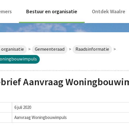
emers
Bestuur en organisatie
Ontdek Waalre
 organisatie
Gemeenteraad
Raadsinformatie
>
>
>
 Woningbouwimpuls
ebrief Aanvraag Woningbouwi
6 juli 2020
Aanvraag Woningbouwimpuls