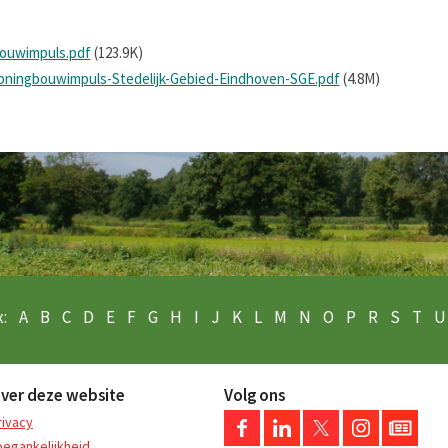
ouwimpuls.pdf
(123.9K)
Woningbouwimpuls-Stedelijk-Gebied-Eindhoven-SGE.pdf
(4.8M)
:
A
B
C
D
E
F
G
H
I
J
K
L
M
N
O
P
R
S
T
U
ver deze website
Volg ons
rivacy
oegankelijkheid