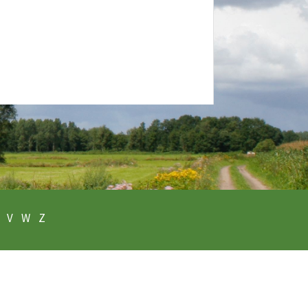
V
W
Z