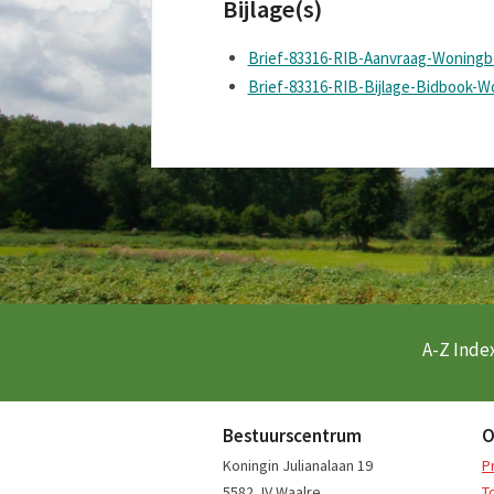
Bijlage(s)
Brief-83316-RIB-Aanvraag-Woningb
Brief-83316-RIB-Bijlage-Bidbook-
A-Z Index
Bestuurscentrum
O
Koningin Julianalaan 19
P
5582 JV Waalre
T