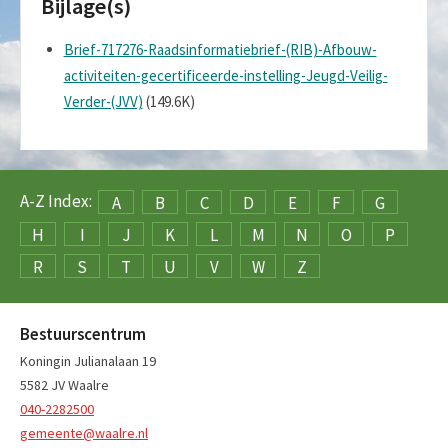
Bijlage(s)
Brief-717276-Raadsinformatiebrief-(RIB)-Afbouw-
activiteiten-gecertificeerde-instelling-Jeugd-Veilig-
Verder-(JVV)
(149.6K)
A-Z Index:
A
B
C
D
E
F
G
H
I
J
K
L
M
N
O
P
R
S
T
U
V
W
Z
Bestuurscentrum
Koningin Julianalaan 19
5582 JV Waalre
040-2282500
gemeente@waalre.nl