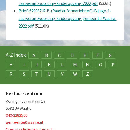
Jaarverantwoording-kinderopvang-2022.pdf
(53.6K)
Brief-629037-RIB-(Raadsinformatiebrief)-Bijlage-1-
Jaarverantwoording-kinderopvang-gemeente-Waalre-
2022.pdf
(511.0K)
A-Z Index:
A
B
C
D
E
F
G
H
I
J
K
L
M
N
O
P
R
S
T
U
V
W
Z
Bestuurscentrum
Koningin Julianalaan 19
5582 JV Waalre
040-2282500
gemeente@waalre.nl
Openingstijden en contact