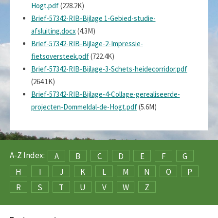
Hogt.pdf
(228.2K)
Brief-57342-RIB-Bijlage 1-Gebied-studie-
afsluiting.docx
(4.3M)
Brief-57342-RIB-Bijlage-2-Impressie-
fietsoversteek.pdf
(722.4K)
Brief-57342-RIB-Bijlage-3-Schets-heidecorridor.pdf
(264.1K)
Brief-57342-RIB-Bijlage-4-Collage-gerealiseerde-
projecten-Dommeldal-de-Hogt.pdf
(5.6M)
A-Z Index:
A
B
C
D
E
F
G
H
I
J
K
L
M
N
O
P
R
S
T
U
V
W
Z