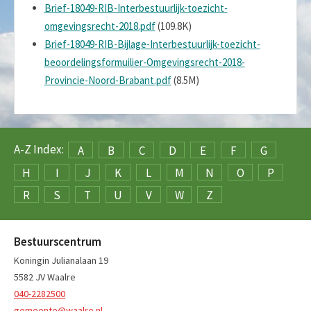
Brief-18049-RIB-Interbestuurlijk-toezicht-
omgevingsrecht-2018.pdf
(109.8K)
Brief-18049-RIB-Bijlage-Interbestuurlijk-toezicht-
beoordelingsformuilier-Omgevingsrecht-2018-
Provincie-Noord-Brabant.pdf
(8.5M)
A-Z Index:
A
B
C
D
E
F
G
H
I
J
K
L
M
N
O
P
R
S
T
U
V
W
Z
Bestuurscentrum
Koningin Julianalaan 19
5582 JV Waalre
040-2282500
gemeente@waalre.nl