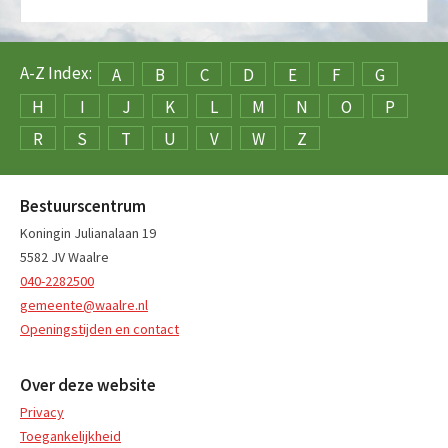
A-Z Index:
A
B
C
D
E
F
G
H
I
J
K
L
M
N
O
P
R
S
T
U
V
W
Z
Bestuurscentrum
Koningin Julianalaan 19
5582 JV Waalre
040-2282500
gemeente@waalre.nl
Openingstijden en contact
Over deze website
Privacy
Toegankelijkheid