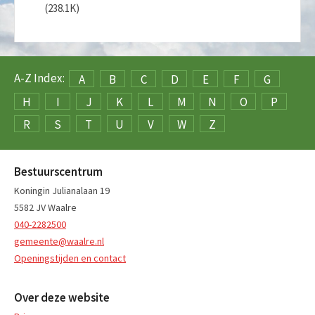
(238.1K)
A-Z Index:
A
B
C
D
E
F
G
H
I
J
K
L
M
N
O
P
R
S
T
U
V
W
Z
Bestuurscentrum
Koningin Julianalaan 19
5582 JV Waalre
040-2282500
gemeente@waalre.nl
Openingstijden en contact
Over deze website