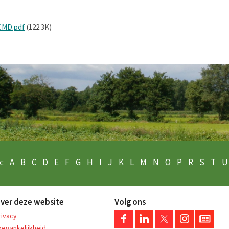
-CMD.pdf
(122.3K)
:
A
B
C
D
E
F
G
H
I
J
K
L
M
N
O
P
R
S
T
U
ver deze website
Volg ons
rivacy
oegankelijkheid