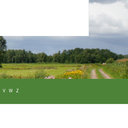
V
W
Z