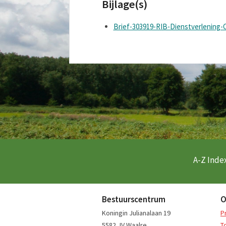
Bijlage(s)
Brief-303919-RIB-Dienstverlening
A-Z Index
Bestuurscentrum
O
Koningin Julianalaan 19
P
5582 JV Waalre
T