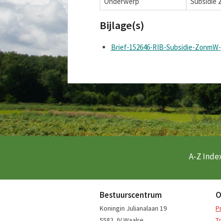
Onderwerp
Subsidie 
Bijlage(s)
Brief-152646-RIB-Subsidie-ZonmW-p
A-Z Index
Bestuurscentrum
O
Koningin Julianalaan 19
P
5582 JV Waalre
T