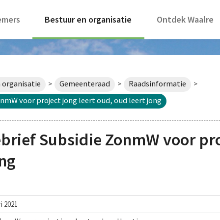
emers
Bestuur en organisatie
Ontdek Waalre
 organisatie
Gemeenteraad
Raadsinformatie
>
>
>
nmW voor project jong leert oud, oud leert jong
rief Subsidie ZonmW voor proj
ong
i 2021