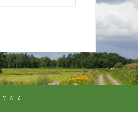
V
W
Z