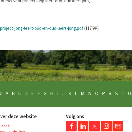
ZonmW voor project jong leert oud, oud leert jong
roject-jong-leert-oud-en-oud-leert-jong.pdf
(117.9K)
:
A
B
C
D
E
F
G
H
I
J
K
L
M
N
O
P
R
S
T
U
ver deze website
Volg ons
rivacy
oegankelijkheid