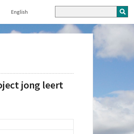
English
ect jong leert