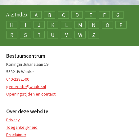
A-Z Index:
A
B
C
D
E
F
G
H
I
J
K
L
M
N
O
P
R
S
T
U
V
W
Z
Bestuurscentrum
Koningin Julianalaan 19
5582 JV Waalre
040-2282500
gemeente@waalre.nl
Openingstijden en contact
Over deze website
Privacy
Toegankelijkheid
Proclaimer