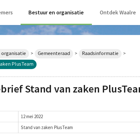
emers
Bestuur en organisatie
Ontdek Waalre
 organisatie
Gemeenteraad
Raadsinformatie
>
>
>
 zaken PlusTeam
brief Stand van zaken PlusTe
12 mei 2022
Stand van zaken PlusTeam