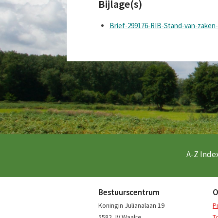
Bijlage(s)
Brief-299176-RIB-Stand-van-zaken
A-Z Index
Bestuurscentrum
O
Koningin Julianalaan 19
P
5582 JV Waalre
T