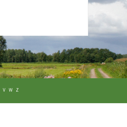
V
W
Z