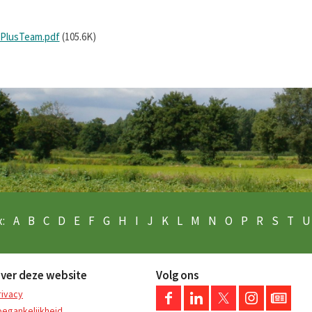
-PlusTeam.pdf
(105.6K)
:
A
B
C
D
E
F
G
H
I
J
K
L
M
N
O
P
R
S
T
U
ver deze website
Volg ons
rivacy
oegankelijkheid