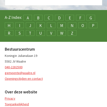
A-Z Index:
A
B
C
D
E
F
G
H
I
J
K
L
M
N
O
P
R
S
T
U
V
W
Z
Bestuurscentrum
Koningin Julianalaan 19
5582 JV Waalre
040-2282500
gemeente@waalre.nl
Openingstijden en contact
Over deze website
Privacy
Toegankelijkheid