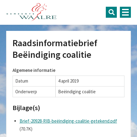
Raadsinformatiebrief
Beëindiging coalitie
Algemene informatie
Datum
4 april 2019
Onderwerp
Beëindiging coalitie
Bijlage(s)
Brief-20928-RIB-beëindiging-coalitie-getekend.pdf
(70.7K)