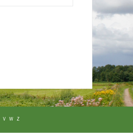
V
W
Z