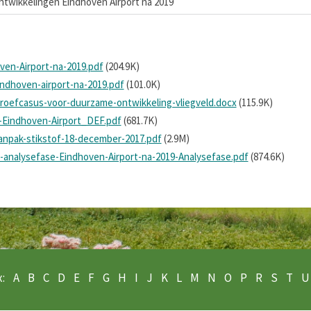
ntwikkelingen Eindhoven Airport na 2019
ven-Airport-na-2019.pdf
(204.9K)
indhoven-airport-na-2019.pdf
(101.0K)
proefcasus-voor-duurzame-ontwikkeling-vliegveld.docx
(115.9K)
s-Eindhoven-Airport_DEF.pdf
(681.7K)
anpak-stikstof-18-december-2017.pdf
(2.9M)
g-analysefase-Eindhoven-Airport-na-2019-Analysefase.pdf
(874.6K)
:
A
B
C
D
E
F
G
H
I
J
K
L
M
N
O
P
R
S
T
U