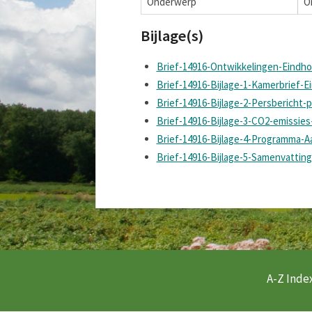
Onderwerp
O
Bijlage(s)
Brief-14916-Ontwikkelingen-Eindho
Brief-14916-Bijlage-1-Kamerbrief-E
Brief-14916-Bijlage-2-Persbericht-
Brief-14916-Bijlage-3-CO2-emissie
Brief-14916-Bijlage-4-Programma-A
Brief-14916-Bijlage-5-Samenvattin
A-Z Index