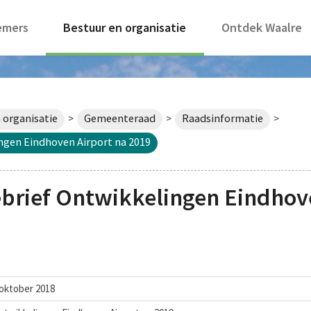
emers
Bestuur en organisatie
Ontdek Waalre
 organisatie
Gemeenteraad
Raadsinformatie
>
>
>
ngen Eindhoven Airport na 2019
brief Ontwikkelingen Eindhove
 oktober 2018