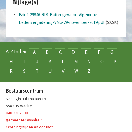
Bijlage(s)
Brief-29846-RIB-Buitengewone-Algemene-
Ledenvergadering-VNG-29-november-2019.pdf
(52.5K)
A-Z Index:
A
B
C
D
E
F
G
H
I
J
K
L
M
N
O
P
R
S
T
U
V
W
Z
Bestuurscentrum
Koningin Julianalaan 19
5582 JV Waalre
040-2282500
gemeente@waalre.nl
Openingstijden en contact