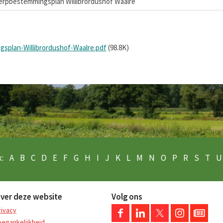
rpbestemmingsplan Willibrordushof Waalre
splan-Willibrordushof-Waalre.pdf
(98.8K)
:
A
B
C
D
E
F
G
H
I
J
K
L
M
N
O
P
R
S
T
U
ver deze website
Volg ons
rivacy
oegankelijkheid