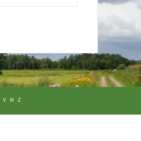
V
W
Z