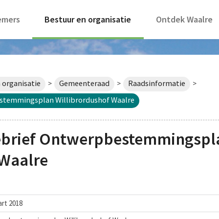
emers
Bestuur en organisatie
Ontdek Waalre
 organisatie
Gemeenteraad
Raadsinformatie
>
>
>
stemmingsplan Willibrordushof Waalre
ebrief Ontwerpbestemmingspl
 Waalre
art 2018