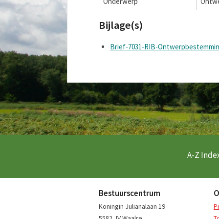
Onderwerp
Ontwe
Bijlage(s)
Brief-7031-RIB-Ontwerpbestemming
A-Z Index
Bestuurscentrum
O
Koningin Julianalaan 19
P
5582 JV Waalre
T