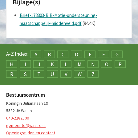
Bijlage(s)
Brief-178803-RIB-Motie-ondersteuning-
maatschappelijk-middenveld.pdf
(94.4K)
A-Z Index:
A
B
C
D
E
F
G
H
I
J
K
L
M
N
O
P
R
S
T
U
V
W
Z
Bestuurscentrum
Koningin Julianalaan 19
5582 JV Waalre
040-2282500
gemeente@waalre.nl
Openingstijden en contact