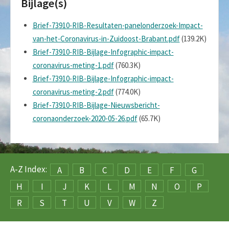
Bijlage(s)
Brief-73910-RIB-Resultaten-panelonderzoek-Impact-
van-het-Coronavirus-in-Zuidoost-Brabant.pdf
(139.2K)
Brief-73910-RIB-Bijlage-Infographic-impact-
coronavirus-meting-1.pdf
(760.3K)
Brief-73910-RIB-Bijlage-Infographic-impact-
coronavirus-meting-2.pdf
(774.0K)
Brief-73910-RIB-Bijlage-Nieuwsbericht-
coronaonderzoek-2020-05-26.pdf
(65.7K)
A-Z Index:
A
B
C
D
E
F
G
H
I
J
K
L
M
N
O
P
R
S
T
U
V
W
Z