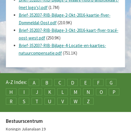
(met logo's).pdf
(1.7M)
Brief-352037-RIB-Bijlage-2-Okt-2016-kaartje-flyer-
Dommeldal-Oost.pdf
(210.9K)
Brief-352037-RIB-Bijlage-3-Okt-2016-kaart-flyer-tracé-
oost-west.pdf
(250.9K)
Brief-352037-RIB-Bijlage-4-Locatie-en-kaartjes-
natuurcompensatie.pdf
(751.1K)
A-Z Index:
A
B
C
D
E
F
G
H
I
J
K
L
M
N
O
P
R
S
T
U
V
W
Z
Bestuurscentrum
Koningin Julianalaan 19