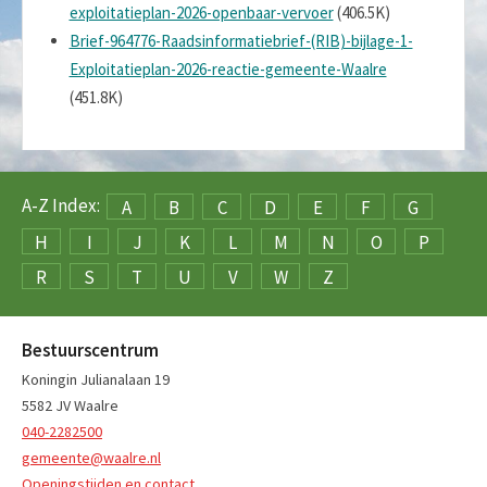
exploitatieplan-2026-openbaar-vervoer
(406.5K)
Brief-964776-Raadsinformatiebrief-(RIB)-bijlage-1-
Exploitatieplan-2026-reactie-gemeente-Waalre
(451.8K)
A-Z Index:
A
B
C
D
E
F
G
H
I
J
K
L
M
N
O
P
R
S
T
U
V
W
Z
Bestuurscentrum
Koningin Julianalaan 19
5582 JV Waalre
040-2282500
gemeente@waalre.nl
Openingstijden en contact