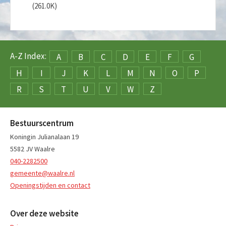
(261.0K)
A-Z Index:
A
B
C
D
E
F
G
H
I
J
K
L
M
N
O
P
R
S
T
U
V
W
Z
Bestuurscentrum
Koningin Julianalaan 19
5582 JV Waalre
040-2282500
gemeente@waalre.nl
Openingstijden en contact
Over deze website