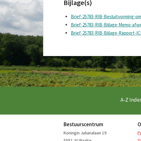
Bijlage(s)
Brief-25783-RIB-Besluitvorming-o
Brief-25783-RIB-Bijlage-Memo-afwe
Brief-25783-RIB-Bijlage-Rapport-
A-Z Index
Bestuurscentrum
O
Koningin Julianalaan 19
P
5582 JV Waalre
T