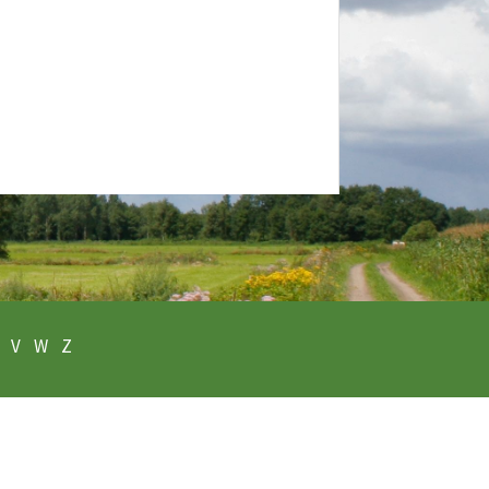
V
W
Z