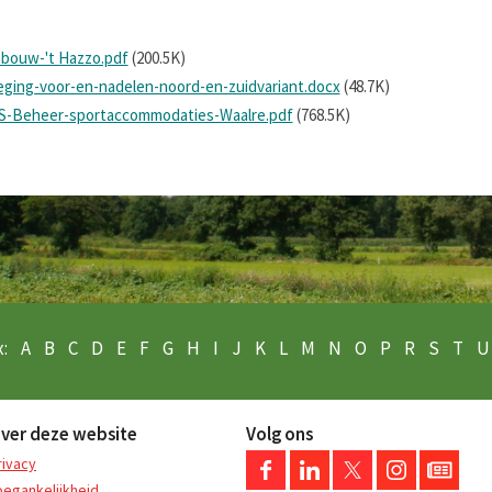
mbouw-'t Hazzo.pdf
(200.5K)
ging-voor-en-nadelen-noord-en-zuidvariant.docx
(48.7K)
ICS-Beheer-sportaccommodaties-Waalre.pdf
(768.5K)
:
A
B
C
D
E
F
G
H
I
J
K
L
M
N
O
P
R
S
T
U
ver deze website
Volg ons
rivacy
oegankelijkheid